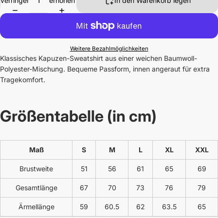
verringern
erhöhen
In den Warenkorb legen
Weitere Bezahlmöglichkeiten
Klassisches Kapuzen-Sweatshirt aus einer weichen Baumwoll-
Polyester-Mischung. Bequeme Passform, innen angeraut für extra
Tragekomfort.
Größentabelle (in cm)
Maß
S
M
L
XL
XXL
Brustweite
51
56
61
65
69
Gesamtlänge
67
70
73
76
79
Ärmellänge
59
60.5
62
63.5
65